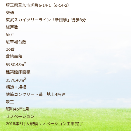
埼玉県草加市旭町6-14-1（6-14-2）
交通
東武スカイツリーライン「新田駅」徒歩8分
総戸数
55戸
駐車場台数
26台
敷地面積
2
5950.43m
建築延床面積
2
3570.48m
構造・規模
鉄筋コンクリート造 地上4階建
竣工
昭和46年1月
リノベーション
2018年5月大規模リノベーション工事完了