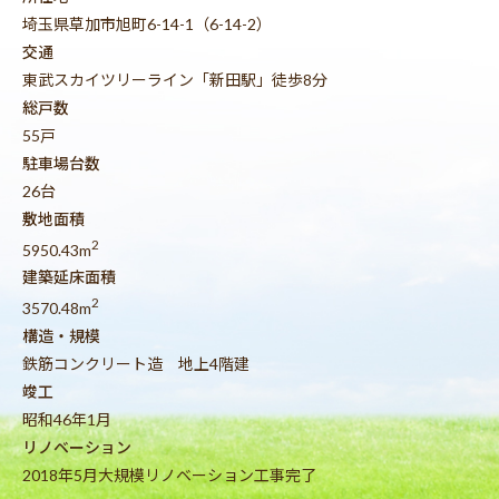
埼玉県草加市旭町6-14-1（6-14-2）
交通
東武スカイツリーライン「新田駅」徒歩8分
総戸数
55戸
駐車場台数
26台
敷地面積
2
5950.43m
建築延床面積
2
3570.48m
構造・規模
鉄筋コンクリート造 地上4階建
竣工
昭和46年1月
リノベーション
2018年5月大規模リノベーション工事完了